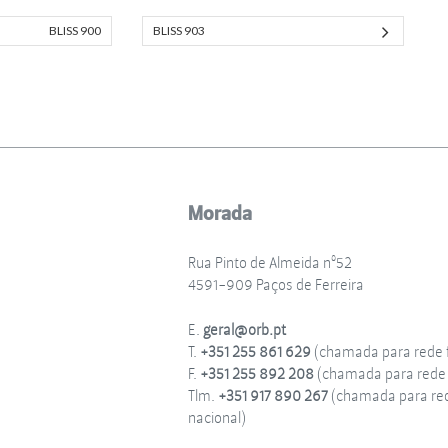
BLISS 900
BLISS 903
Morada
Rua Pinto de Almeida nº52
4591-909 Paços de Ferreira
E.
geral@orb.pt
T.
+351 255 861 629
(chamada para rede f
F.
+351 255 892 208
(chamada para rede f
Tlm.
+351 917 890 267
(chamada para re
nacional)