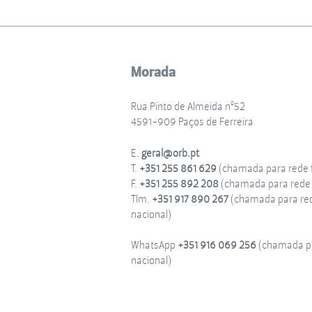
Morada
Rua Pinto de Almeida nº52
4591-909 Paços de Ferreira
E.
geral@orb.pt
T.
+351 255 861 629
(chamada para rede f
F.
+351 255 892 208
(chamada para rede f
Tlm.
+351 917 890 267
(chamada para re
nacional)
WhatsApp
+351 916 069 256
(chamada pa
nacional)