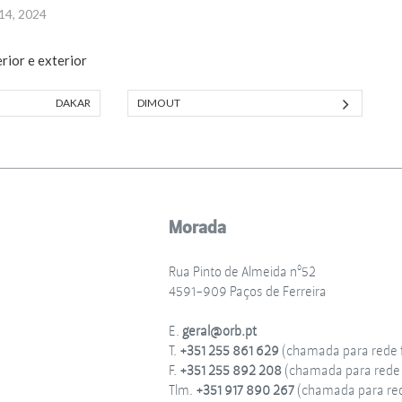
14, 2024
erior e exterior
DAKAR
DIMOUT
Morada
Rua Pinto de Almeida nº52
4591-909 Paços de Ferreira
E.
geral@orb.pt
T.
+351 255 861 629
(chamada para rede f
F.
+351 255 892 208
(chamada para rede f
Tlm.
+351 917 890 267
(chamada para re