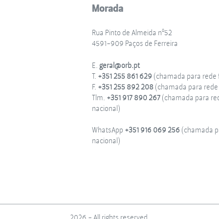
Morada
Rua Pinto de Almeida nº52
4591-909 Paços de Ferreira
E.
geral@orb.pt
T.
+351 255 861 629
(chamada para rede f
F.
+351 255 892 208
(chamada para rede f
Tlm.
+351 917 890 267
(chamada para re
nacional)
WhatsApp
+351 916 069 256
(chamada pa
nacional)
2026 - All rights reserved.