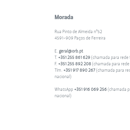
Morada
Rua Pinto de Almeida nº52
4591-909 Paços de Ferreira
E.
geral@orb.pt
T.
+351 255 861 629
(chamada para rede f
F.
+351 255 892 208
(chamada para rede f
Tlm.
+351 917 890 267
(chamada para re
nacional)
WhatsApp
+351 916 069 256
(chamada pa
nacional)