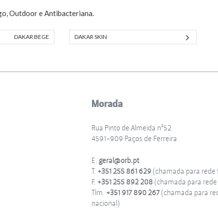
ogo, Outdoor e Antibacteriana.
DAKAR BEGE
DAKAR SKIN
Morada
Rua Pinto de Almeida nº52
4591-909 Paços de Ferreira
E.
geral@orb.pt
T.
+351 255 861 629
(chamada para rede f
F.
+351 255 892 208
(chamada para rede f
Tlm.
+351 917 890 267
(chamada para re
nacional)