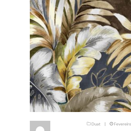
Duat
|
Fevereiro