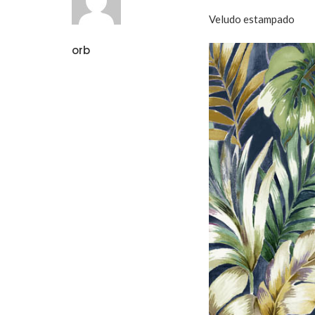
Veludo estampado
orb