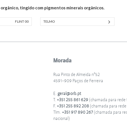
orgânico, tingido com pigmentos minerais orgânicos.
FLINT 00
TELMO
Morada
Rua Pinto de Almeida nº52
4591-909 Paços de Ferreira
E.
geral@orb.pt
T.
+351 255 861 629
(chamada para rede f
F.
+351 255 892 208
(chamada para rede f
Tlm.
+351 917 890 267
(chamada para re
nacional)