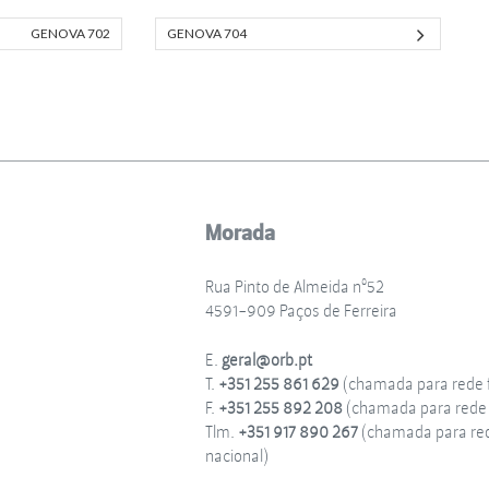
GENOVA 702
GENOVA 704
Morada
Rua Pinto de Almeida nº52
4591-909 Paços de Ferreira
E.
geral@orb.pt
T.
+351 255 861 629
(chamada para rede f
F.
+351 255 892 208
(chamada para rede f
Tlm.
+351 917 890 267
(chamada para re
nacional)