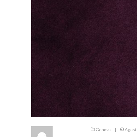
Genova
|
Agost