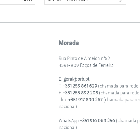
Morada
Rua Pinto de Almeida nº52
4591-909 Paços de Ferreira
E.
geral@orb.pt
T.
+351 255 861 629
(chamada para rede f
F.
+351 255 892 208
(chamada para rede f
Tlm.
+351 917 890 267
(chamada para re
nacional)
WhatsApp
+351 916 069 256
(chamada pa
nacional)