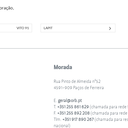
oração,
VITO 91
LAPIT
Morada
Rua Pinto de Almeida nº52
4591-909 Paços de Ferreira
E.
geral@orb.pt
T.
+351 255 861 629
(chamada para rede f
F.
+351 255 892 208
(chamada para rede f
Tlm.
+351 917 890 267
(chamada para re
nacional)