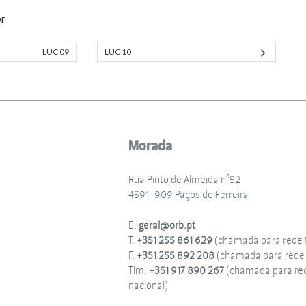
or
LUC 09
LUC 10
Morada
Rua Pinto de Almeida nº52
4591-909 Paços de Ferreira
E.
geral@orb.pt
T.
+351 255 861 629
(chamada para rede f
F.
+351 255 892 208
(chamada para rede f
Tlm.
+351 917 890 267
(chamada para re
nacional)