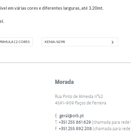
vel em várias cores e diferentes larguras, até 3.20mt.
l.
PRIMULA | 2 CORES
KENIA /6298
Morada
Rua Pinto de Almeida nº52
4591-909 Paços de Ferreira
E.
geral@orb.pt
T.
+351 255 861 629
(chamada para rede f
F.
+351 255 892 208
(chamada para rede f