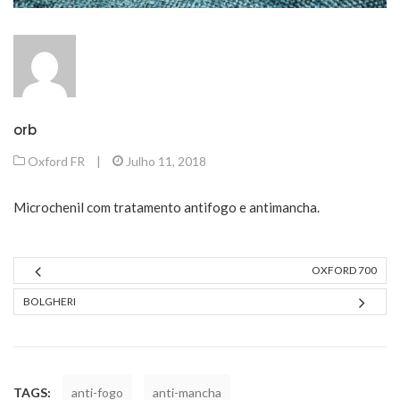
orb
Oxford FR
|
Julho 11, 2018
Microchenil com tratamento antifogo e antimancha.
OXFORD 700
BOLGHERI
TAGS:
anti-fogo
anti-mancha