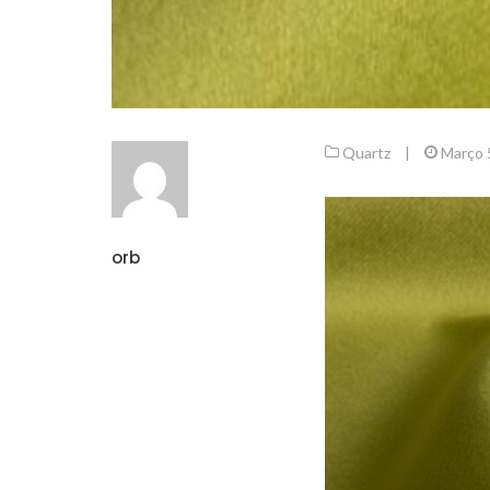
Quartz
|
Março 
orb