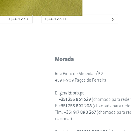
QUARTZ 503
QUARTZ 600
Morada
Rua Pinto de Almeida nº52
4591-909 Paços de Ferreira
E.
geral@orb.pt
T.
+351 255 861 629
(chamada para rede f
F.
+351 255 892 208
(chamada para rede f
Tlm.
+351 917 890 267
(chamada para re
nacional)