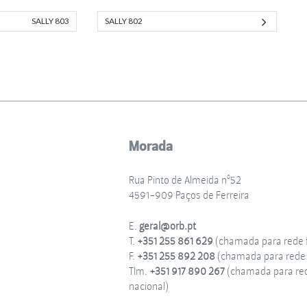
SALLY 803
SALLY 802
Morada
Rua Pinto de Almeida nº52
4591-909 Paços de Ferreira
E.
geral@orb.pt
T.
+351 255 861 629
(chamada para rede f
F.
+351 255 892 208
(chamada para rede f
Tlm.
+351 917 890 267
(chamada para re
nacional)