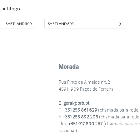
 antifogo
SHETLAND 500
SHETLAND 805
Morada
Rua Pinto de Almeida nº52
4591-909 Paços de Ferreira
E.
geral@orb.pt
T.
+351 255 861 629
(chamada para rede f
F.
+351 255 892 208
(chamada para rede f
Tlm.
+351 917 890 267
(chamada para re
nacional)