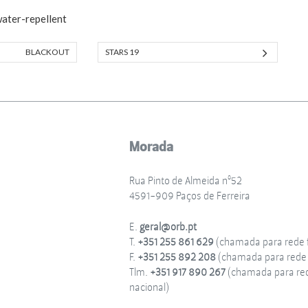
water-repellent
BLACKOUT
STARS 19
Morada
Rua Pinto de Almeida nº52
4591-909 Paços de Ferreira
E.
geral@orb.pt
T.
+351 255 861 629
(chamada para rede f
F.
+351 255 892 208
(chamada para rede f
Tlm.
+351 917 890 267
(chamada para re
nacional)