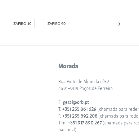
ZAFIRO 10
ZAFIRO 90
Morada
Rua Pinto de Almeida nº52
4591-909 Paços de Ferreira
E.
geral@orb.pt
T.
+351 255 861 629
(chamada para rede f
F.
+351 255 892 208
(chamada para rede f
Tlm.
+351 917 890 267
(chamada para re
nacional)