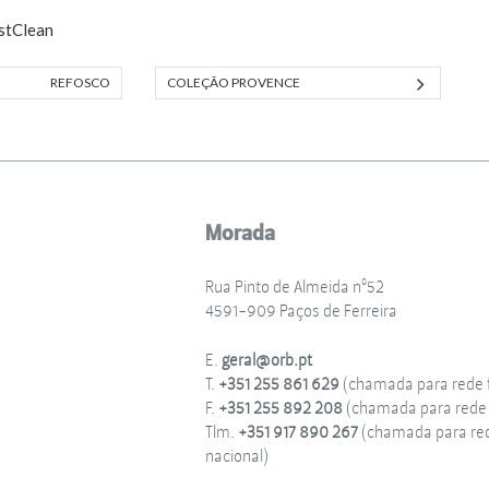
stClean
REFOSCO
COLEÇÃO PROVENCE
Morada
Rua Pinto de Almeida nº52
4591-909 Paços de Ferreira
E.
geral@orb.pt
T.
+351 255 861 629
(chamada para rede f
F.
+351 255 892 208
(chamada para rede f
Tlm.
+351 917 890 267
(chamada para re
nacional)