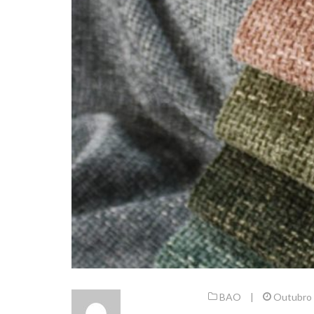
BAO
|
Outubro 