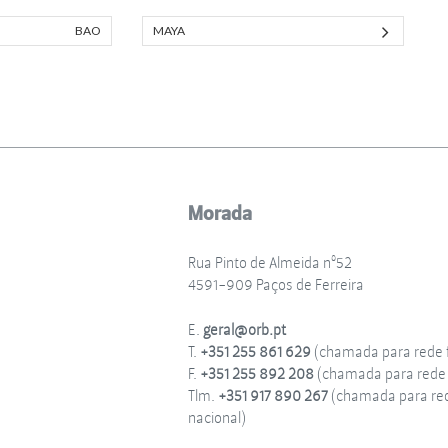
BAO
MAYA
Morada
Rua Pinto de Almeida nº52
4591-909 Paços de Ferreira
E.
geral@orb.pt
T.
+351 255 861 629
(chamada para rede f
F.
+351 255 892 208
(chamada para rede f
Tlm.
+351 917 890 267
(chamada para re
nacional)