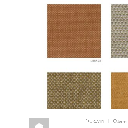
CREVIN
|
Janei