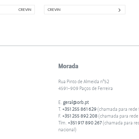
CREVIN
CREVIN
Morada
Rua Pinto de Almeida nº52
4591-909 Paços de Ferreira
E.
geral@orb.pt
T.
+351 255 861 629
(chamada para rede f
F.
+351 255 892 208
(chamada para rede f
Tlm.
+351 917 890 267
(chamada para re
nacional)