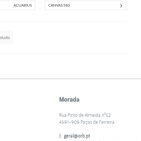
ACUARIUS
CANVAS 583
eludo
Morada
Rua Pinto de Almeida nº52
4591-909 Paços de Ferreira
E.
geral@orb.pt