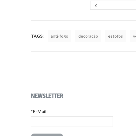
TAGS:
anti-fogo
decoração
estofos
v
NEWSLETTER
*E-Mail: